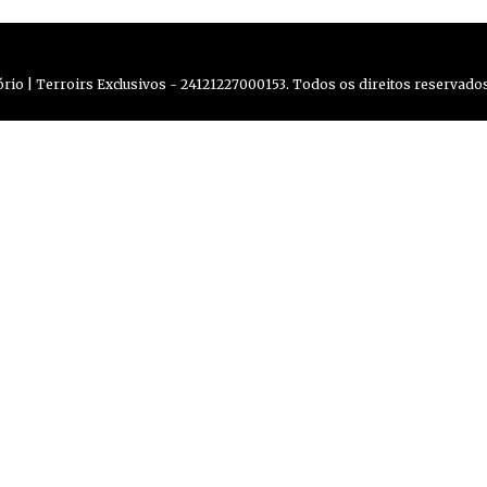
io | Terroirs Exclusivos - 24121227000153. Todos os direitos reservados